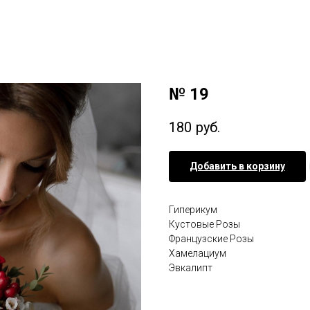
№ 19
180
руб.
Добавить в корзину
Гиперикум
Кустовые Розы
Французские Розы
Хамелациум
Эвкалипт