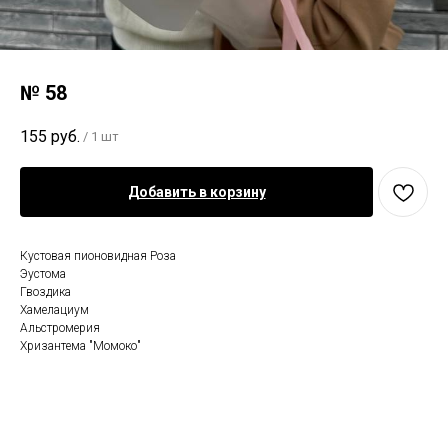
№ 58
155
руб.
/
1 шт
Добавить в корзину
Кустовая пионовидная Роза
Эустома
Гвоздика
Хамелациум
Альстромерия
Хризантема "Момоко"