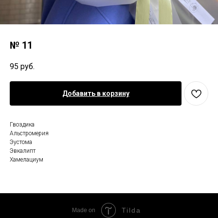
№ 11
95
руб.
Добавить в корзину
Гвоздика
Альстромерия
Эустома
Эвкалипт
Хамелациум
Tilda
Made on